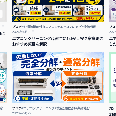
30日
ブログ
#お掃除機能付きエアコン
#エアコンのカビ
#掃除頻度
ブロ
2026年5月29日
202
前に
エアコンクリーニングは何年に1回が目安？家庭別の
エ
おすすめ頻度を解説
し
除
ブログ
#エアコンクリーニング
#完全分解洗浄
#業者選び
お知
2026年5月27日
副