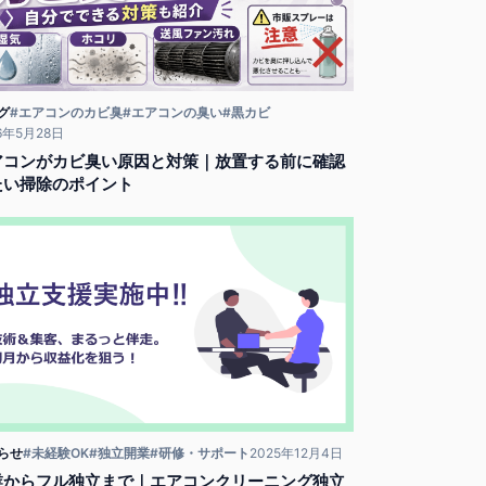
グ
#エアコンのカビ臭
#エアコンの臭い
#黒カビ
6年5月28日
アコンがカビ臭い原因と対策｜放置する前に確認
たい掃除のポイント
らせ
#未経験OK
#独立開業
#研修・サポート
2025年12月4日
業からフル独立まで｜エアコンクリーニング独立